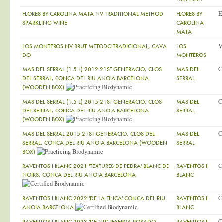
E
FLORES BY CAROLINA MATA NV TRADITIONAL METHOD
FLORES BY
SPARKLING WINE
CAROLINA
MATA
V
LOS MONTEROS NV BRUT METODO TRADICIONAL, CAVA
LOS
DO
MONTEROS
C
MAS DEL SERRAL (1.5 L) 2012 21ST GENERACIO, CLOS
MAS DEL
DEL SERRAL, CONCA DEL RIU ANOIA BARCELONA
SERRAL
(WOODEN BOX)
C
MAS DEL SERRAL (1.5 L) 2015 21ST GENERACIO, CLOS
MAS DEL
DEL SERRAL, CONCA DEL RIU ANOIA BARCELONA
SERRAL
(WOODEN BOX)
C
MAS DEL SERRAL 2015 21ST GENERACIO, CLOS DEL
MAS DEL
SERRAL, CONCA DEL RIU ANOIA BARCELONA (WOODEN
SERRAL
BOX)
C
RAVENTOS I BLANC 2021 'TEXTURES DE PEDRA' BLANC DE
RAVENTOS I
NOIRS, CONCA DEL RIU ANOIA BARCELONA
BLANC
C
RAVENTOS I BLANC 2022 'DE LA FINCA' CONCA DEL RIU
RAVENTOS I
ANOIA BARCELONA
BLANC
C
RAVENTOS I BLANC 2023 'DE NIT' RESERVA ROSADO
RAVENTOS I