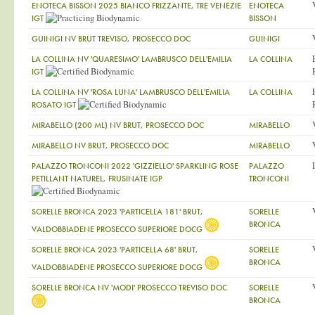
ENOTECA BISSON 2025 BIANCO FRIZZANTE, TRE VENEZIE
ENOTECA
IGT
BISSON
GUINIGI NV BRUT TREVISO, PROSECCO DOC
GUINIGI
LA COLLINA NV 'QUARESIMO' LAMBRUSCO DELL'EMILIA
LA COLLINA
IGT
LA COLLINA NV 'ROSA LUNA' LAMBRUSCO DELL'EMILIA
LA COLLINA
ROSATO IGT
MIRABELLO (200 ML) NV BRUT, PROSECCO DOC
MIRABELLO
MIRABELLO NV BRUT, PROSECCO DOC
MIRABELLO
PALAZZO TRONCONI 2022 'GIZZIELLO' SPARKLING ROSE
PALAZZO
PETILLANT NATUREL, FRUSINATE IGP
TRONCONI
SORELLE BRONCA 2023 'PARTICELLA 181' BRUT,
SORELLE
BRONCA
VALDOBBIADENE PROSECCO SUPERIORE DOCG
SORELLE BRONCA 2023 'PARTICELLA 68' BRUT,
SORELLE
BRONCA
VALDOBBIADENE PROSECCO SUPERIORE DOCG
SORELLE BRONCA NV 'MODI' PROSECCO TREVISO DOC
SORELLE
BRONCA