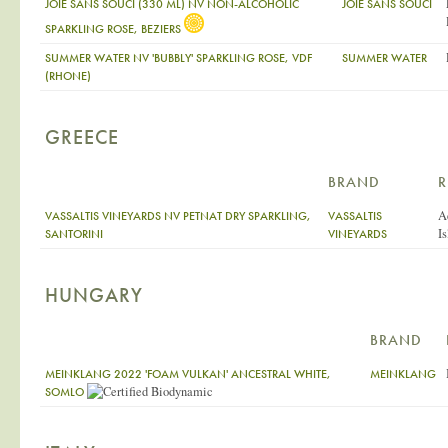
JOIE SANS SOUCI (330 ML) NV NON-ALCOHOLIC
JOIE SANS SOUCI
SPARKLING ROSE, BEZIERS
SUMMER WATER NV 'BUBBLY' SPARKLING ROSE, VDF
SUMMER WATER
(RHONE)
GREECE
BRAND
R
A
VASSALTIS VINEYARDS NV PETNAT DRY SPARKLING,
VASSALTIS
I
SANTORINI
VINEYARDS
HUNGARY
BRAND
MEINKLANG 2022 'FOAM VULKAN' ANCESTRAL WHITE,
MEINKLANG
SOMLO