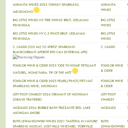
ASHANTA WINES 2023 'OSHUN' SPARKLING,
ASHANTA
WINES
MENDOCINO
BIG LITTLE WINES NV 'TIRE SWING' BRUT, LEELANAU
BIG LITTLE
PENINSULA
WINES
BIG LITTLE WINES NV C-3 PINOT BRUT, LEELANAU
BIG LITTLE
PENINSULA
WINES
C. CASSIS (355 ML) 'CC SPRITZ' SPARKLING
C. CASSIS
BLACKCURRANT APERITIF RTD CAN (INTERNAL 4PK)
FOLKLOR WINE & CIDER 2025 'ODE TO HOME' PETILLANT
FOLKLOR WINE
& CIDER
NATUREL, HOME FARM, TIP OF THE MITT
FOLKLOR WINE & CIDER 2025 PEARS/PINOT/PET-NAT
FOLKLOR WINE
SPARKLING WINE, MICHIGAN
& CIDER
LEFT FOOT CHARLEY 2024 CREMANT OF MICHIGAN
LEFT FOOT
(GRAND TRAVERSE)
CHARLEY
MODALES 2024 'BUBBLE BATH' FRIZZANTE RED, LAKE
MODALES
MICHIGAN SHORE
RUTH LEWANDOWSKI WINES 2021 'TASTEFUL IN NATURE'
RUTH
SPARKING MUSCAT, LOST HILLS VINEYARD, YORKVILLE
LEWANDOWSKI