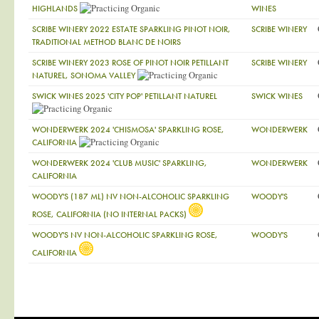
HIGHLANDS
WINES
SCRIBE WINERY 2022 ESTATE SPARKLING PINOT NOIR,
SCRIBE WINERY
TRADITIONAL METHOD BLANC DE NOIRS
SCRIBE WINERY 2023 ROSE OF PINOT NOIR PETILLANT
SCRIBE WINERY
NATUREL, SONOMA VALLEY
SWICK WINES 2025 'CITY POP' PETILLANT NATUREL
SWICK WINES
WONDERWERK 2024 'CHISMOSA' SPARKLING ROSE,
WONDERWERK
CALIFORNIA
WONDERWERK 2024 'CLUB MUSIC' SPARKLING,
WONDERWERK
CALIFORNIA
WOODY'S (187 ML) NV NON-ALCOHOLIC SPARKLING
WOODY'S
ROSE, CALIFORNIA (NO INTERNAL PACKS)
WOODY'S NV NON-ALCOHOLIC SPARKLING ROSE,
WOODY'S
CALIFORNIA