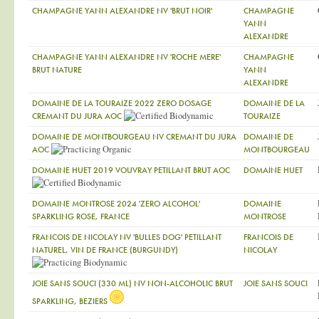
CHAMPAGNE YANN ALEXANDRE NV 'BRUT NOIR'
CHAMPAGNE
YANN
ALEXANDRE
CHAMPAGNE YANN ALEXANDRE NV 'ROCHE MERE'
CHAMPAGNE
BRUT NATURE
YANN
ALEXANDRE
DOMAINE DE LA TOURAIZE 2022 ZERO DOSAGE
DOMAINE DE LA
CREMANT DU JURA AOC
TOURAIZE
DOMAINE DE MONTBOURGEAU NV CREMANT DU JURA
DOMAINE DE
AOC
MONTBOURGEAU
DOMAINE HUET 2019 VOUVRAY PETILLANT BRUT AOC
DOMAINE HUET
DOMAINE MONTROSE 2024 'ZERO ALCOHOL'
DOMAINE
SPARKLING ROSE, FRANCE
MONTROSE
FRANCOIS DE NICOLAY NV 'BULLES DOG' PETILLANT
FRANCOIS DE
NATUREL, VIN DE FRANCE (BURGUNDY)
NICOLAY
JOIE SANS SOUCI (330 ML) NV NON-ALCOHOLIC BRUT
JOIE SANS SOUCI
SPARKLING, BEZIERS