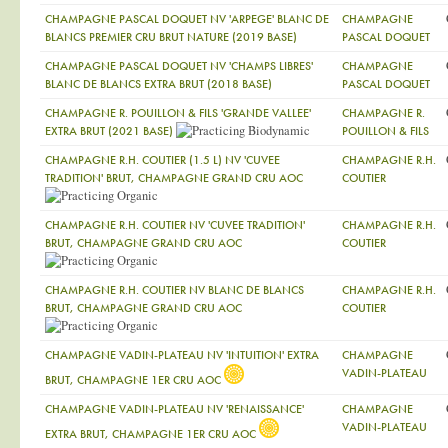
CHAMPAGNE PASCAL DOQUET NV 'ARPEGE' BLANC DE
CHAMPAGNE
BLANCS PREMIER CRU BRUT NATURE (2019 BASE)
PASCAL DOQUET
CHAMPAGNE PASCAL DOQUET NV 'CHAMPS LIBRES'
CHAMPAGNE
BLANC DE BLANCS EXTRA BRUT (2018 BASE)
PASCAL DOQUET
CHAMPAGNE R. POUILLON & FILS 'GRANDE VALLEE'
CHAMPAGNE R.
EXTRA BRUT (2021 BASE)
POUILLON & FILS
CHAMPAGNE R.H. COUTIER (1.5 L) NV 'CUVEE
CHAMPAGNE R.H.
TRADITION' BRUT, CHAMPAGNE GRAND CRU AOC
COUTIER
CHAMPAGNE R.H. COUTIER NV 'CUVEE TRADITION'
CHAMPAGNE R.H.
BRUT, CHAMPAGNE GRAND CRU AOC
COUTIER
CHAMPAGNE R.H. COUTIER NV BLANC DE BLANCS
CHAMPAGNE R.H.
BRUT, CHAMPAGNE GRAND CRU AOC
COUTIER
CHAMPAGNE VADIN-PLATEAU NV 'INTUITION' EXTRA
CHAMPAGNE
VADIN-PLATEAU
BRUT, CHAMPAGNE 1ER CRU AOC
CHAMPAGNE VADIN-PLATEAU NV 'RENAISSANCE'
CHAMPAGNE
VADIN-PLATEAU
EXTRA BRUT, CHAMPAGNE 1ER CRU AOC