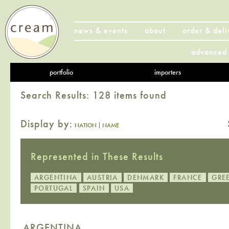
news & events
about
order & deli
advanced 
portfolio
importers
Search Results: 128 items found
Display by:
|
NATION
NAME
Represented in These Results
ARGENTINA
AUSTRIA
DENMARK
FRANCE
GRE
PORTUGAL
SPAIN
USA
ARGENTINA