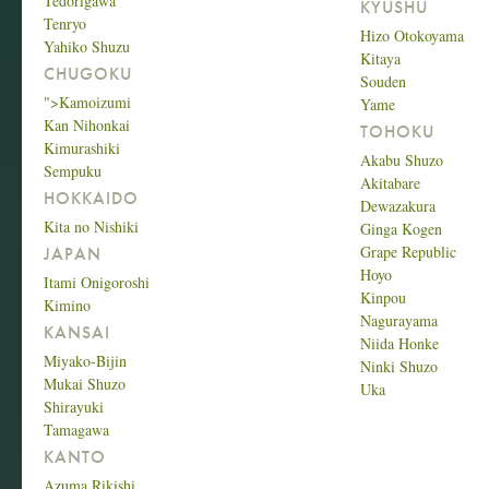
Tedorigawa
KYUSHU
Tenryo
Hizo Otokoyama
Yahiko Shuzu
Kitaya
CHUGOKU
Souden
">Kamoizumi
Yame
Kan Nihonkai
TOHOKU
Kimurashiki
Akabu Shuzo
Sempuku
Akitabare
HOKKAIDO
Dewazakura
Kita no Nishiki
Ginga Kogen
Grape Republic
JAPAN
Hoyo
Itami Onigoroshi
Kinpou
Kimino
Nagurayama
KANSAI
Niida Honke
Miyako-Bijin
Ninki Shuzo
Mukai Shuzo
Uka
Shirayuki
Tamagawa
KANTO
Azuma Rikishi