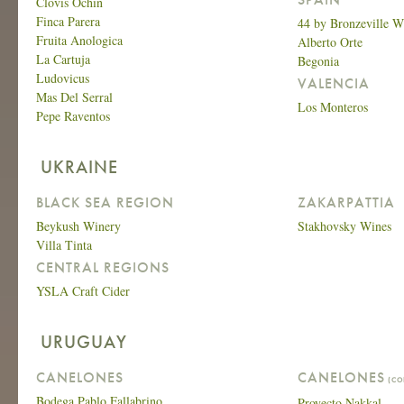
Clovis Ochin
Finca Parera
44 by Bronzeville W
Fruita Anologica
Alberto Orte
La Cartuja
Begonia
Ludovicus
VALENCIA
Mas Del Serral
Los Monteros
Pepe Raventos
UKRAINE
BLACK SEA REGION
ZAKARPATTIA
Beykush Winery
Stakhovsky Wines
Villa Tinta
CENTRAL REGIONS
YSLA Craft Cider
URUGUAY
CANELONES
CANELONES
(CO
Bodega Pablo Fallabrino
Proyecto Nakkal