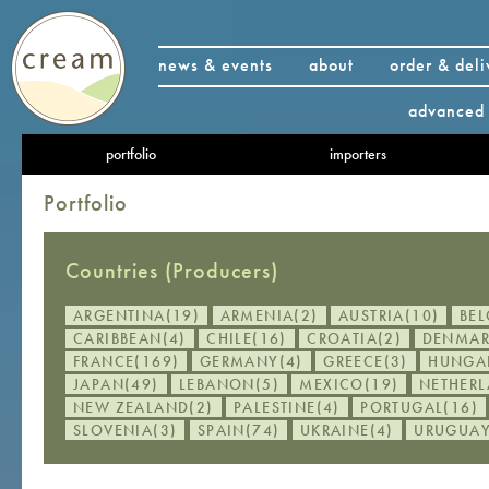
news & events
about
order & deli
advanced 
portfolio
importers
Portfolio
Countries (Producers)
ARGENTINA(19)
ARMENIA(2)
AUSTRIA(10)
BEL
CARIBBEAN(4)
CHILE(16)
CROATIA(2)
DENMAR
FRANCE(169)
GERMANY(4)
GREECE(3)
HUNGA
JAPAN(49)
LEBANON(5)
MEXICO(19)
NETHERL
NEW ZEALAND(2)
PALESTINE(4)
PORTUGAL(16)
SLOVENIA(3)
SPAIN(74)
UKRAINE(4)
URUGUAY