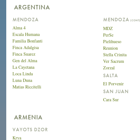
ARGENTINA
MENDOZA
MENDOZA
(CONT
Alma 4
MDZ
Escala Humana
PerSe
Familia Bonfanti
Pielihueso
Finca Adalgisa
Reunion
Finca Suarez
Stella Crinita
Gen del Alma
Ver Sacrum
La Cayetana
Zorzal
Loca Linda
SALTA
Luna Duna
El Porvenir
Matias Riccitelli
SAN JUAN
Cara Sur
ARMENIA
VAYOTS DZOR
Krya