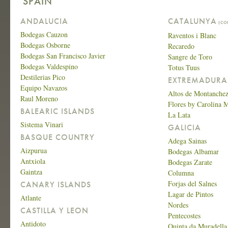
SPAIN
ANDALUCIA
CATALUNYA
(CO
Bodegas Cauzon
Raventos i Blanc
Bodegas Osborne
Recaredo
Bodegas San Francisco Javier
Sangre de Toro
Bodegas Valdespino
Totus Tuus
Destilerias Pico
EXTREMADURA
Equipo Navazos
Altos de Montanche
Raul Moreno
Flores by Carolina 
BALEARIC ISLANDS
La Lata
Sistema Vinari
GALICIA
BASQUE COUNTRY
Adega Sainas
Aizpurua
Bodegas Albamar
Antxiola
Bodegas Zarate
Gaintza
Columna
Forjas del Salnes
CANARY ISLANDS
Lagar de Pintos
Atlante
Nordes
CASTILLA Y LEON
Pentecostes
Antidoto
Quinta da Muradella