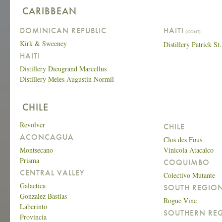
CARIBBEAN
DOMINICAN REPUBLIC
HAITI
(CONT)
Kirk & Sweeney
Distillery Patrick St
HAITI
Distillery Dieugrand Marcellus
Distillery Meles Augustin Normil
CHILE
Revolver
CHILE
ACONCAGUA
Clos des Fous
Montsecano
Vinicola Atacalco
Prisma
COQUIMBO
CENTRAL VALLEY
Colectivo Mutante
Galactica
SOUTH REGIO
Gonzalez Bastias
Rogue Vine
Laberinto
SOUTHERN RE
Provincia