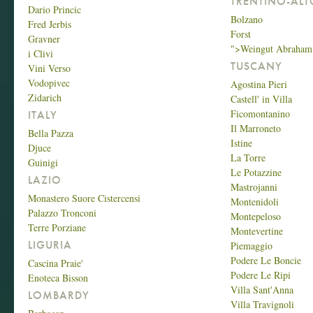
TRENTINO-ALT
Dario Princic
Bolzano
Fred Jerbis
Forst
Gravner
">Weingut Abraham
i Clivi
TUSCANY
Vini Verso
Vodopivec
Agostina Pieri
Zidarich
Castell' in Villa
Ficomontanino
ITALY
Il Marroneto
Bella Pazza
Istine
Djuce
La Torre
Guinigi
Le Potazzine
LAZIO
Mastrojanni
Monastero Suore Cistercensi
Montenidoli
Palazzo Tronconi
Montepeloso
Terre Porziane
Montevertine
LIGURIA
Piemaggio
Podere Le Boncie
Cascina Praie'
Podere Le Ripi
Enoteca Bisson
Villa Sant'Anna
LOMBARDY
Villa Travignoli