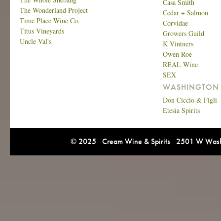
Casa Smith
The Wonderland Project
Cedar + Salmon
Time Place Wine Co.
Corvidae
Titus Vineyards
Growers Guild
Uncle Val's
K Vintners
Owen Roe
REAL Wine
SEX
WASHINGTON 
Don Ciccio & Figli
Etesia Spirits
© 2025 Cream Wine & Spirits 2501 W Washi