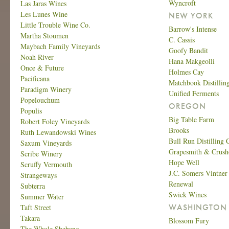
Wyncroft
Las Jaras Wines
Les Lunes Wine
NEW YORK
Little Trouble Wine Co.
Barrow's Intense
Martha Stoumen
C. Cassis
Maybach Family Vineyards
Goofy Bandit
Noah River
Hana Makgeolli
Once & Future
Holmes Cay
Pacificana
Matchbook Distillin
Paradigm Winery
Unified Ferments
Popelouchum
OREGON
Populis
Big Table Farm
Robert Foley Vineyards
Brooks
Ruth Lewandowski Wines
Bull Run Distilling 
Saxum Vineyards
Grapesmith & Crush
Scribe Winery
Hope Well
Scruffy Vermouth
J.C. Somers Vintner
Strangeways
Renewal
Subterra
Swick Wines
Summer Water
WASHINGTON
Taft Street
Takara
Blossom Fury
The Whole Shebang