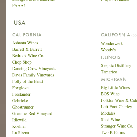
FAAA!
USA
CALIFORNIA
CALIFORNIA
(CO
Ashanta Wines
Wonderwerk
Barrett & Barrett
Woody's
Bedrock Wine Co.
ILLINOIS
Chop Shop
Skeptic Distillery
Dancing Crow Vineyards
Tamarico
Davis Family Vineyards
MICHIGAN
Folly of the Beast
Big Little Wines
Foxglove
BOS Wine
Freelander
Folklor Wine & Cid
Gehricke
Left Foot Charley
Ghostrunner
Modales
Green & Red Vineyard
Shed Wine
Idlewild
Stranger Wine Co.
Koehler
Two K Farms
La Sirena