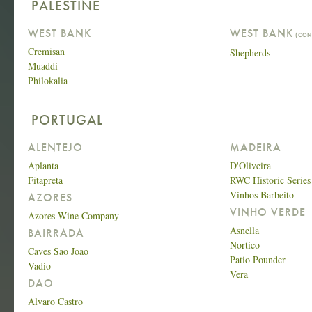
PALESTINE
WEST BANK
WEST BANK
(CON
Cremisan
Shepherds
Muaddi
Philokalia
PORTUGAL
ALENTEJO
MADEIRA
Aplanta
D'Oliveira
Fitapreta
RWC Historic Series
Vinhos Barbeito
AZORES
VINHO VERDE
Azores Wine Company
Asnella
BAIRRADA
Nortico
Caves Sao Joao
Patio Pounder
Vadio
Vera
DAO
Alvaro Castro