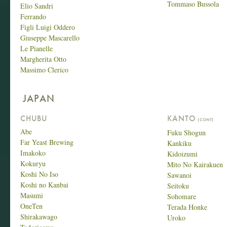
Tommaso Bussola
Elio Sandri
Ferrando
Figli Luigi Oddero
Giuseppe Mascarello
Le Pianelle
Margherita Otto
Massimo Clerico
JAPAN
CHUBU
KANTO
(CONT)
Abe
Fuku Shogun
Far Yeast Brewing
Kankiku
Imakoko
Kidoizumi
Kokuryu
Mito No Kairakuen
Koshi No Iso
Sawanoi
Koshi no Kanbai
Seitoku
Masumi
Sohomare
OneTen
Terada Honke
Shirakawago
Uroko