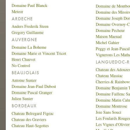
Domaine Paul Blanck
Domaine de Montbo
Meteor
Domaine des Miroir
Domaine Joseph Do
ARDECHE
Domaine Overnoy-C
Anders Frederik Steen
Domaine Pecheur
Gregory Guillaume
Maison Maenad
AUVERGNE
Michel Gahier
Domaine La Boheme
Peggy et Jean-Pasca
Domaine Marie et Vincent Tricot
Vignerons Les Math
Henri Chauvet
LANGUEDOC-R
No Control
Chateau des Adouze
BEAUJOLAIS
Chateau Massiac
Antoine Sunier
Cherries & Rainbow
Domaine Jean-Paul Dubost
Domaine Benjamin T
Domaine Pascal Granger
Domaine Faillenc Sa
Julien Sunier
Domaine Matin Cal
BORDEAUX
Domaine Montrose
Joie Sans Souci
Chateau Belregard Figeac
Les Foulards Rouges
Chateau des Graviers
Les Vignes d'Olivier
Chateau Haut-Segottes