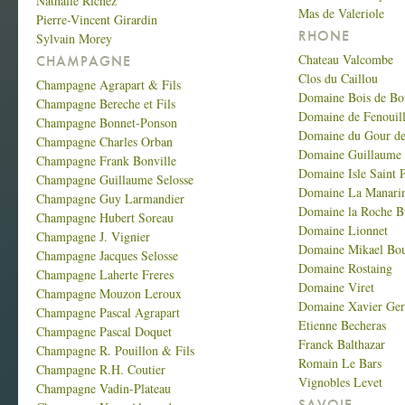
Nathalie Richez
Mas de Valeriole
Pierre-Vincent Girardin
RHONE
Sylvain Morey
Chateau Valcombe
CHAMPAGNE
Clos du Caillou
Champagne Agrapart & Fils
Domaine Bois de Bo
Champagne Bereche et Fils
Domaine de Fenouill
Champagne Bonnet-Ponson
Domaine du Gour de
Champagne Charles Orban
Domaine Guillaume 
Champagne Frank Bonville
Domaine Isle Saint P
Champagne Guillaume Selosse
Domaine La Manari
Champagne Guy Larmandier
Domaine la Roche Bu
Champagne Hubert Soreau
Domaine Lionnet
Champagne J. Vignier
Domaine Mikael Bou
Champagne Jacques Selosse
Domaine Rostaing
Champagne Laherte Freres
Domaine Viret
Champagne Mouzon Leroux
Domaine Xavier Ger
Champagne Pascal Agrapart
Etienne Becheras
Champagne Pascal Doquet
Franck Balthazar
Champagne R. Pouillon & Fils
Romain Le Bars
Champagne R.H. Coutier
Vignobles Levet
Champagne Vadin-Plateau
SAVOIE