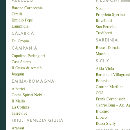
ABRUZZO
PIEDMONT
(CONT
Barone Cornacchia
Noah
Cirelli
Proprietà Sperino
Emidio Pepe
Rovellotti
Lammidia
San Fereolo
Trediberri
CALABRIA
SARDINIA
Du Cropio
Bresca Dorada
CAMPANIA
Macchia
Capolino Perlingieri
SICILY
Casa Setaro
Il Gusto di Amalfi
Aldo Viola
Joaquin
Barone di Villagran
Bonavita
EMILIA-ROMAGNA
Cantina Marilina
Alberici
COS
Gotha Spiriti Nobili
Frank Cornelissen
Il Mallo
Gabrio Bini - Az. Ag
La Collina
Il Censo
Terrevive
Libero
FRIULI-VENEZIA GIULIA
Rossa Sicily
Aransat