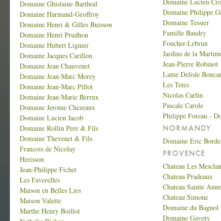
Domaine Lucien Cro
Domaine Ghislaine Barthod
Domaine Philippe Gi
Domaine Harmand-Geoffroy
Domaine Tessier
Domaine Henri & Gilles Buisson
Famille Baudry
Domaine Henri Prudhon
Foucher-Lebrun
Domaine Hubert Lignier
Jardins de la Martini
Domaine Jacques Carillon
Jean-Pierre Robinot
Domaine Jean Chauvenet
Lame Delisle Bouca
Domaine Jean-Marc Morey
Les Tetes
Domaine Jean-Marc Pillot
Nicolas Carlin
Domaine Jean-Marie Berrux
Pascale Carole
Domaine Jerome Chezeaux
Philippe Foreau - D
Domaine Lucien Jacob
NORMANDY
Domaine Rollin Pere & Fils
Domaine Thevenet & Fils
Domaine Eric Borde
Francois de Nicolay
PROVENCE
Herisson
Chateau Les Mesclan
Jean-Philippe Fichet
Chateau Pradeaux
Les Faverelles
Chateau Sainte Anne
Maison en Belles Lies
Chateau Simone
Maison Valette
Domaine du Bagnol
Marthe Henry Boillot
Domaine Gavoty