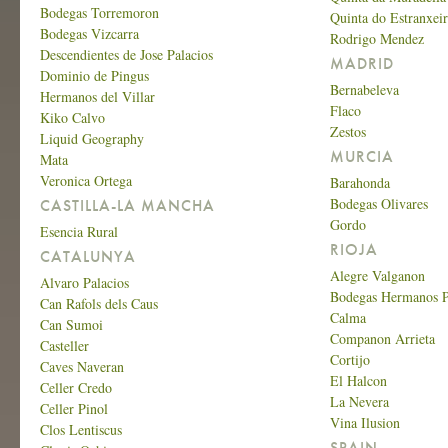
Bodegas Torremoron
Quinta do Estranxei
Bodegas Vizcarra
Rodrigo Mendez
Descendientes de Jose Palacios
MADRID
Dominio de Pingus
Bernabeleva
Hermanos del Villar
Flaco
Kiko Calvo
Zestos
Liquid Geography
MURCIA
Mata
Veronica Ortega
Barahonda
Bodegas Olivares
CASTILLA-LA MANCHA
Gordo
Esencia Rural
RIOJA
CATALUNYA
Alegre Valganon
Alvaro Palacios
Bodegas Hermanos P
Can Rafols dels Caus
Calma
Can Sumoi
Companon Arrieta
Casteller
Cortijo
Caves Naveran
El Halcon
Celler Credo
La Nevera
Celler Pinol
Vina Ilusion
Clos Lentiscus
SPAIN