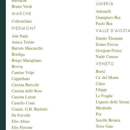
Barbacan
UMBRIA
Bruno Verdi
Antonelli
MARCHE
Giampiero Bea
Collestefano
Paolo Bea
PIEDMONT
VALLE D'AOST
Ada Nada
Danilo Thomain
Antica Torino
Ermes Pavese
Bartolo Mascarello
Grosjean Freres
Bordiga
Nadir Cuneaz
Borgo Maragliano
VENETO
Brovia
Boira'
Cantine Volpi
Ca' del Monte
Cappellano
Caleo
Cascina Baricchi
Filippi
Cascina delle Rose
Le Fraghe
Cascina Luisin
Liquore delle Sirene
Castello Conti
Mirabello
Comm. G.B. Burlotto
Pra
De Forville
Sorelle Bronca
Elio Altare
Terre Gaie
Elio Perrone