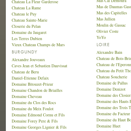
Mas Cal Demoura
Chateau La Fleur Garderose
Mas de Daumas Gass
Chateau La Rame
Mas des Capitelles
Chateau le Puy
Mas Jullien
Chateau Sainte-Marie
Moulin de Gassac
Closerie du Pelan
Olivier Coste
Domaine du Jaugaret
YoYo
Les Terres Dubien
LOIRE
Vieux Chateau Champs de Mars
BURGUNDY
Alexandre Bain
Chateau de Bois-Bri
Alexandre Jouveaux
Chateau de l'Eperon
Caves Jean et Sebastien Dauvissat
Chateau du Petit Th
Chateau de Beru
Chateau Soucherie
Daniel-Etienne Defaix
Domaine de Pallus
Domaine Bitouzet-Prieur
Domaine Denizot
Domaine Chandon de Briailles
Domaine des Closier
Domaine Cheveau
Domaine des Hauts 
Domaine du Clos des Rocs
Domaine des Trois T
Domaine du Meix Foulot
Domaine du Facteur
Domaine Edmond Cornu et Fils
Domaine du Haut B
Domaine Forey Pere & Fils
Domaine Huet
Domaine Georges Lignier & Fils