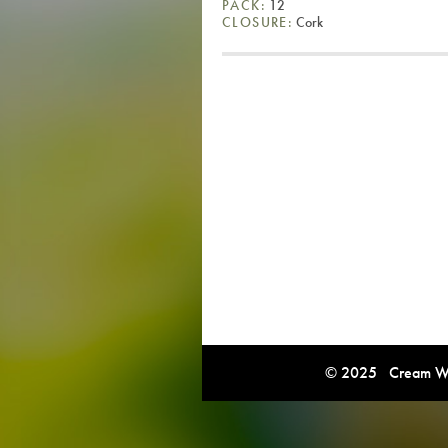
PACK:
12
CLOSURE:
Cork
© 2025 Cream Win