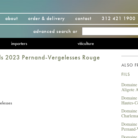
about
order & delivery
contact
312 421 1900
advanced search
or
importers
viticulture
ils 2023 Pernand-Vergelesses Rouge
ALSO 
FILS
Domaine 
Aligote 
Domaine 
Hautes-C
elesses
Domaine 
Charlem
Domaine 
Pernand-
Domaine 