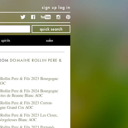
sign up
log in
Twitter
Facebook
YouTube
Instagram
Pinterest
quick search
spirits
sake
FROM
DOMAINE ROLLIN PERE &
Rollin Pere & Fils 2023 Bourgogne
AOC
Rollin Pere & Fils 2024 Bourgogne
otes de Beaune Blanc AOC
Rollin Pere & Fils 2023 Corton-
agne Grand Cru AOC
Rollin Pere & Fils 2023 Les Cloux,
Vergelesses Blanc AOC
Rollin Pere & Fils 2023 Pernand-