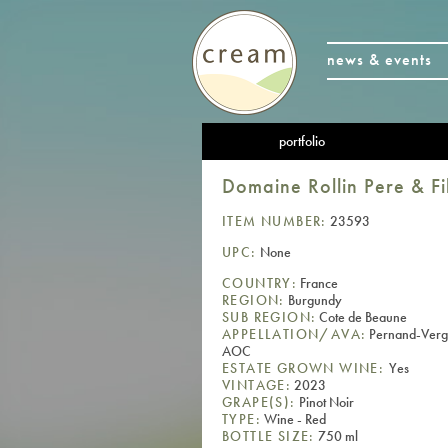
news & events
portfolio
Domaine Rollin Pere & F
ITEM NUMBER:
23593
UPC:
None
COUNTRY:
France
REGION:
Burgundy
SUB REGION:
Cote de Beaune
APPELLATION/AVA:
Pernand-Verg
AOC
ESTATE GROWN WINE:
Yes
VINTAGE:
2023
GRAPE(S):
Pinot Noir
TYPE:
Wine - Red
BOTTLE SIZE:
750 ml